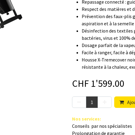
Repassage connecté : guide
Respect des matières et d
Prévention des faux-plis gr
aspiration et à la semelle
Désinfection des textiles 
bactéries, virus et 100% d
Dosage parfait de la vape
Facile à ranger, facile à d
Housse X-Tremecover noir 
résistante à la chaleur, ex
CHF
1'599.00
Ajou
Nos s​ervices
:
Conseils par nos spé​cialistes
Prolongation de garantie