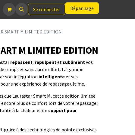
Dépannage
Se connecter
R SMART M LIMITED EDITION
ART M LIMITED EDITION
astar
repassent
,
repulpent
et
subliment
vos
de temps et sans aucun effort. La gamme
par son intégration
intelligente
et ses
pour une expérience de repassage ultime.
 que Laurastar Smart M, cette édition limitée
 encore plus de confort lors de votre repassage :
tante à la chaleur et un
support pour
rt grâce à des technologies de pointe exclusives