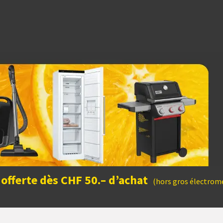
dées cadeaux
 offerte dès CHF 50.– d’achat
(hors gros électromé