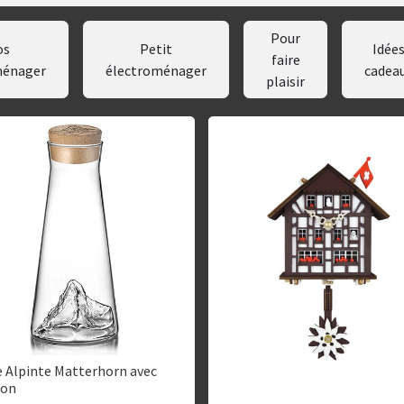
Pour
os
Petit
Idée
faire
ménager
électroménager
cadea
plaisir
e Alpinte Matterhorn avec
hon