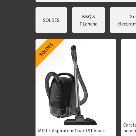
BBQ &
Gr
SOLDES
PLancha
électro
SOLDES
Caraf
MIELE Aspirateur Guard S1 black
bouc