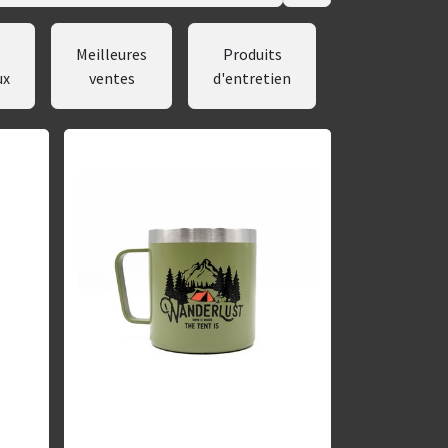
Fondue
s
Meilleures
Produits
&
ux
ventes
d'entretien
Raclette