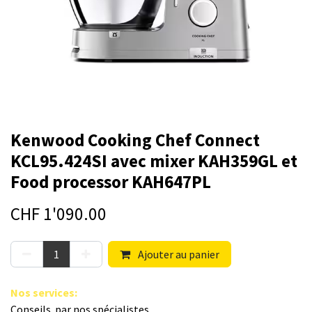
Kenwood Cooking Chef Connect
KCL95.424SI avec mixer KAH359GL et
Food processor KAH647PL
CHF
1'090.00
Ajouter au panier
Nos s​ervices
:
Conseils par nos spé​cialistes