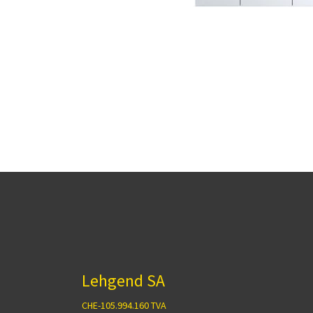
Lehgend SA
CHE-105.994.160 TVA