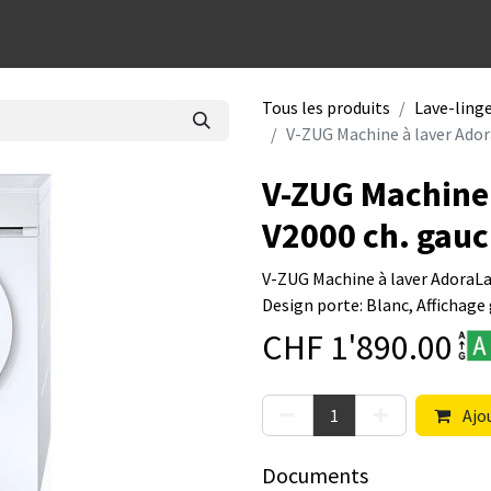
dées cadeaux
Tous les produits
Lave-ling
V-ZUG Machine à laver Ador
V-ZUG Machine
V2000 ch. gau
V-ZUG Machine à laver AdoraL
Design porte: Blanc, Affichage
CHF
1'890.00
Ajou
Documents