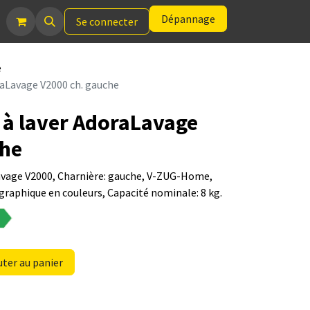
Dépannage
Se connecter
e
aLavage V2000 ch. gauche
 à laver AdoraLavage
che
avage V2000, Charnière: gauche, V-ZUG-Home,
 graphique en couleurs, Capacité nominale: 8 kg.
ter au panier