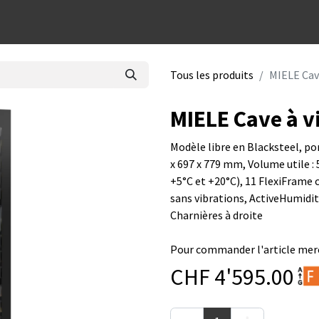
dées cadeaux
Tous les produits
MIELE Cav
MIELE Cave à v
Modèle libre en Blacksteel, po
x 697 x 779 mm, Volume utile : 
+5°C et +20°C), 11 FlexiFrame
sans vibrations, ActiveHumidi
Charnières à droite
Pour commander l'article merc
CHF
4'595.00