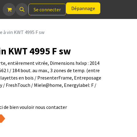
Dépannage
Se connecter
e à vin KWT 4995 F sw
in KWT 4995 F sw
rte, entièrement vitrée, Dimensions hxlxp : 2014
562 l / 184 bout. au max., 3 zones de temp. (entre
 clayettes en bois / PresenterFrame, Entreposage
ty / FreshTouch / Miele@home, Energylabel: F /
i de bien vouloir nous contacter