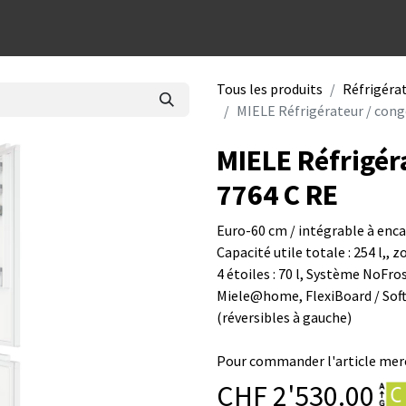
dées cadeaux
Tous les produits
Réfrigéra
MIELE Réfrigérateur / cong
MIELE Réfrigér
7764 C RE
Euro-60 cm / intégrable à enc
Capacité utile totale : 254 l,, 
4 étoiles : 70 l, Système NoFros
Miele@home, FlexiBoard / SoftC
(réversibles à gauche)
Pour commander l'article merc
CHF
2'530.00