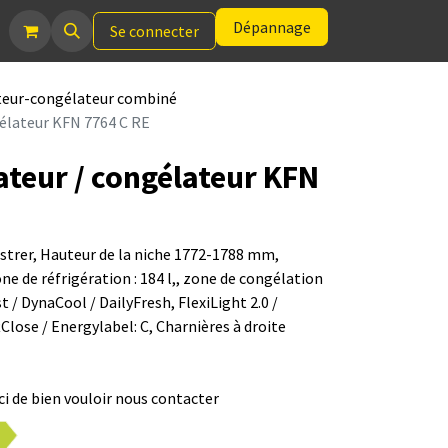
Dépannage
Se connecter
teur-congélateur combiné
élateur KFN 7764 C RE
ateur / congélateur KFN
astrer, Hauteur de la niche 1772-1788 mm,
zone de réfrigération : 184 l,, zone de congélation
t / DynaCool / DailyFresh, FlexiLight 2.0 /
lose / Energylabel: C, Charnières à droite
i de bien vouloir nous contacter