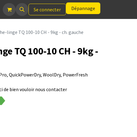
Dépannage
Se connecter
e-linge TQ 100-10 CH - 9kg - ch. gauche
nge TQ 100-10 CH - 9kg -
h Pro, QuickPowerDry, WoolDry, PowerFresh
i de bien vouloir nous contacter