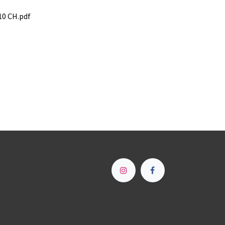
10 CH.pdf
e