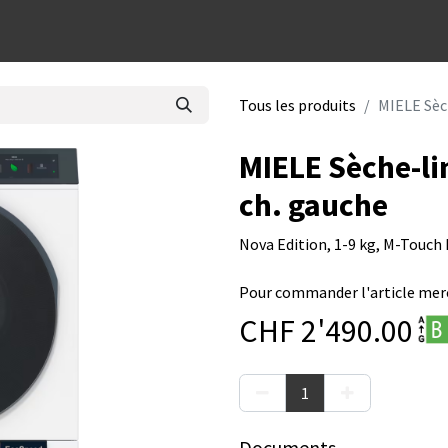
dées cadeaux
Tous les produits
MIELE Sèch
MIELE Sèche-li
ch. gauche
Nova Edition, 1-9 kg, M-Touc
Pour commander l'article merc
CHF
2'490.00
Documents