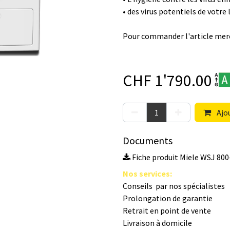
• des virus potentiels de votre
Pour commander l'article merc
CHF
1'790.00
Ajou
Documents
Fiche produit Miele WSJ 800
Nos s​ervices
:
Conseils par nos spé​cialistes
Prolongation de garantie
Retrait en point de vente
Livraison à domicile