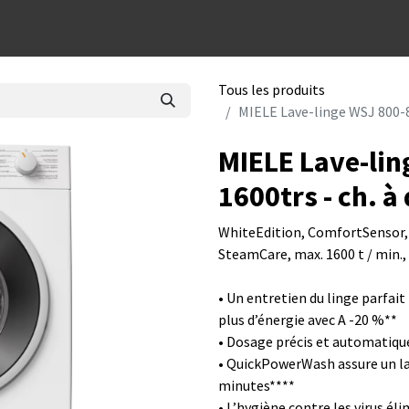
dées cadeaux
Tous les produits
MIELE Lave-linge WSJ 800-83
MIELE Lave-lin
1600trs - ch. à
WhiteEdition, ComfortSensor,
SteamCare, max. 1600 t / min.
• Un entretien du linge parfai
plus d’énergie avec A -20 %**
• Dosage précis et automatiqu
• QuickPowerWash assure un la
minutes****
• L’hygiène contre les virus él