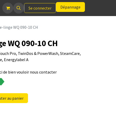
Dépannage
Se connecter
e-linge WQ 090-10 CH
ge WQ 090-10 CH
M-Touch Pro, TwinDos & PowerWash, SteamCare,
e, Energylabel A
i de bien vouloir nous contacter
ter au panier