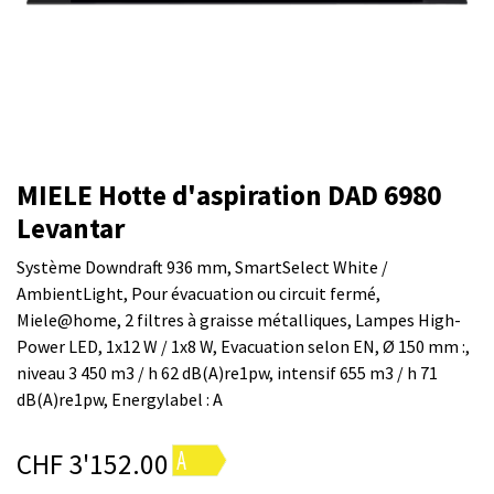
MIELE Hotte d'aspiration DAD 6980
Levantar
Système Downdraft 936 mm, SmartSelect White /
AmbientLight, Pour évacuation ou circuit fermé,
Miele@home, 2 filtres à graisse métalliques, Lampes High-
Power LED, 1x12 W / 1x8 W, Evacuation selon EN, Ø 150 mm :,
niveau 3 450 m3 / h 62 dB(A)re1pw, intensif 655 m3 / h 71
dB(A)re1pw, Energylabel : A
CHF
3'152.00