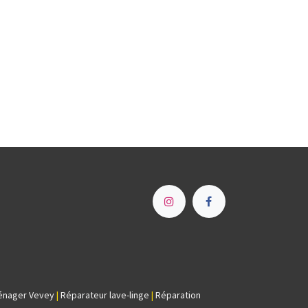
e
énager Vevey
|
Réparateur lave-linge
|
Réparation