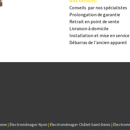
Nos s​ervices
:
Conseils par nos spé​cialistes
Prolongation de garantie
Retrait en point de vente
Livraison à domicile
Installation et mise en servic
Débarras de l'ancien appareil
anne
|
Électroménager Nyon
|
Électroménager Châtel-Saint-Denis
|
Électrom