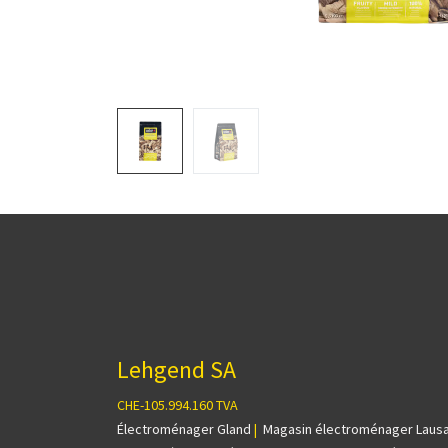
Lehgend SA
CHE-105.994.160 TVA
Électroménager Gland
|
Magasin électroménager Laus