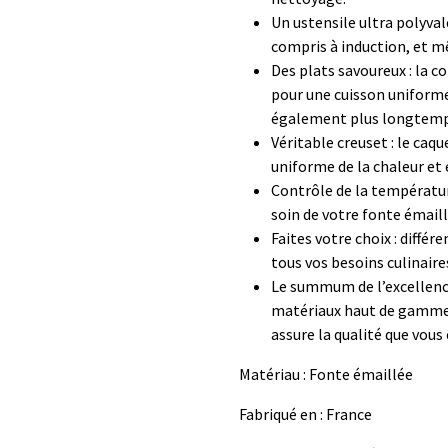
Un ustensile ultra polyvale
compris à induction, et mê
Des plats savoureux : la c
pour une cuisson uniform
également plus longtemps
Véritable creuset : le caq
uniforme de la chaleur et
Contrôle de la températur
soin de votre fonte émaill
Faites votre choix : diffé
tous vos besoins culinaire
Le summum de l’excellence 
matériaux haut de gamme d
assure la qualité que vous
Matériau : Fonte émaillée
Fabriqué en : France