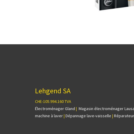
Lehgend SA
CHE-105.994.160 TVA
Électroménager Gland
|
Magasin électroménager Laus
machine à laver
|
Dépannage lave-vaisselle
|
Réparateur