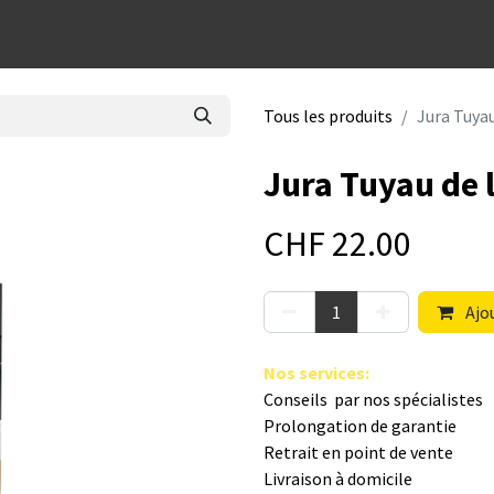
dées cadeaux
Tous les produits
Jura Tuyau
Jura Tuyau de l
CHF
22.00
Ajou
Nos s​ervices
:
Conseils par nos spé​cialistes
Prolongation de garantie
Retrait en point de vente
Livraison à domicile