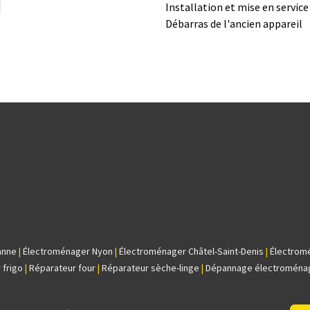
Installation et mise en servic
Débarras de l'ancien appareil
anne
|
Électroménager Nyon
|
Électroménager Châtel-Saint-Denis
|
Électrom
 frigo
|
Réparateur four
|
Réparateur sèche-linge
|
Dépannage électroména