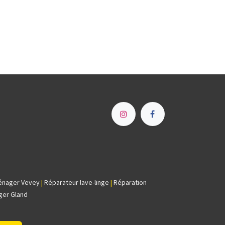
e
énager Vevey
|
Réparateur lave-linge
|
Réparation
ger Gland