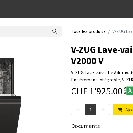
dées cadeaux
Tous les produits
V-ZUG Lave
V-ZUG Lave-vai
V2000 V
V-ZUG Lave-vaisselle AdoraVais
Entièrement intégrable, V-ZU
CHF
1'925.00
Ajou
Documents