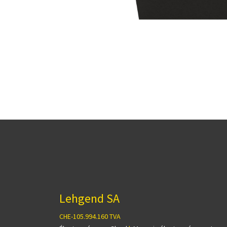
Lehgend SA
CHE-105.994.160 TVA