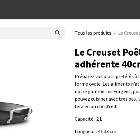
dées cadeaux
Tous les produits
Le Creuse
Le Creuset Poêl
adhérente 40
Préparez vos plats préférés à 
forme ovale. Les aliments n’a
notre gamme Les Forgées, pour
pouvez cuisiner avec très peu, 
fera en un clin d’œil.
Capacité : 2 L
Longueur : 41.33 cm