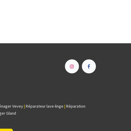
e
énager Vevey
|
Réparateur lave-linge
|
Réparation
ger Gland