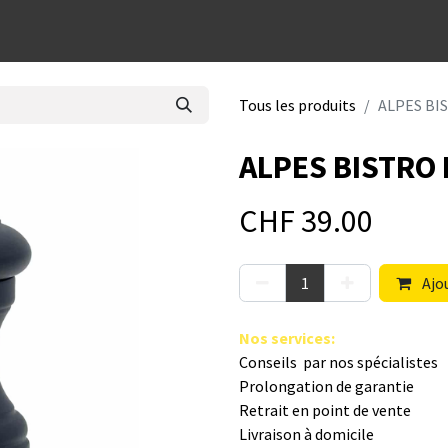
dées cadeaux
Tous les produits
ALPES BI
ALPES BISTRO 
CHF
39.00
Ajou
Nos s​ervices
:
Conseils par nos spé​cialistes
Prolongation de garantie
Retrait en point de vente
Livraison à domicile