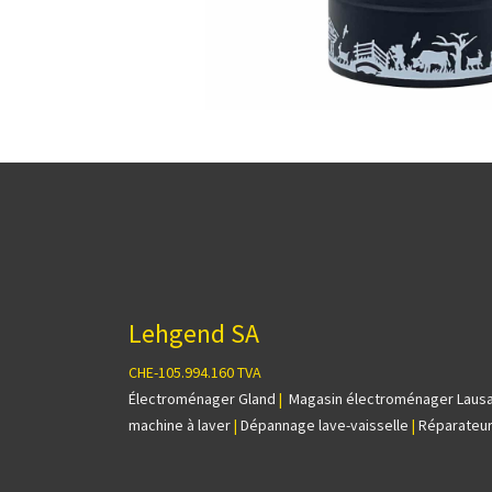
Lehgend SA
CHE-105.994.160 TVA
Électroménager Gland
|
Magasin électroménager Laus
machine à laver
|
Dépannage lave-vaisselle
|
Réparateur