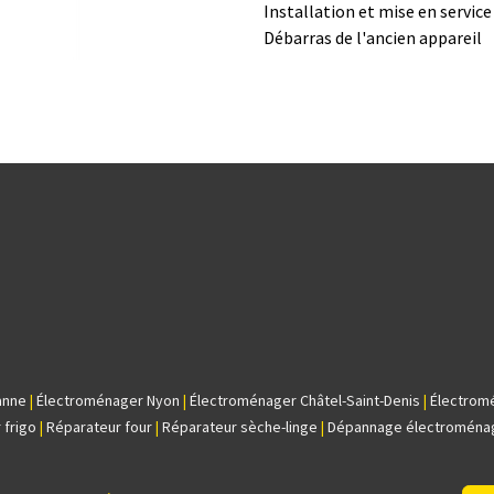
Installation et mise en servic
Débarras de l'ancien appareil
anne
|
Électroménager Nyon
|
Électroménager Châtel-Saint-Denis
|
Électrom
 frigo
|
Réparateur four
|
Réparateur sèche-linge
|
Dépannage électroména