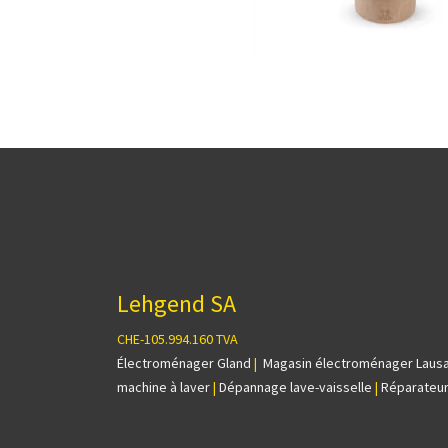
Lehgend SA
CHE-105.994.160 TVA
Électroménager Gland
|
Magasin électroménager Laus
machine à laver
|
Dépannage lave-vaisselle
|
Réparateur