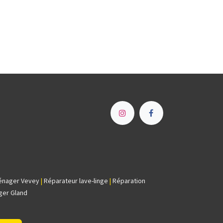
e
énager Vevey
|
Réparateur lave-linge
|
Réparation
ger Gland