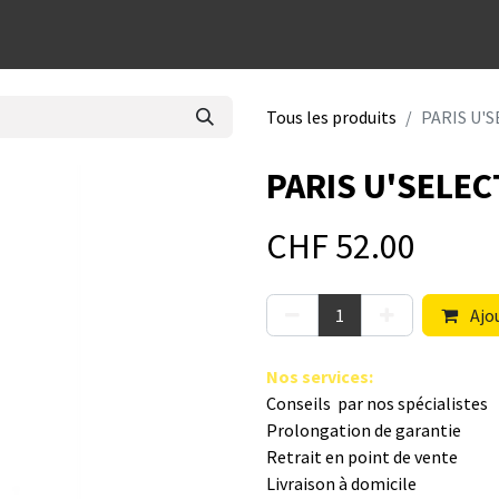
dées cadeaux
Tous les produits
PARIS U'S
PARIS U'SELEC
CHF
52.00
Ajou
Nos s​ervices
:
Conseils par nos spé​cialistes
Prolongation de garantie
Retrait en point de vente
Livraison à domicile