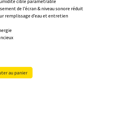
umidité cible paramétrable
sement de l’écran & niveau sonore réduit
ur remplissage d’eau et entretien
nergie
encieux
ter au panier
e