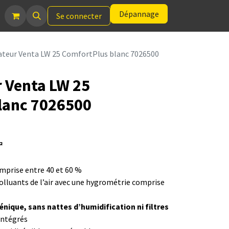
Dépannage
Se connecter
ateur Venta LW 25 ComfortPlus blanc 7026500
 Venta LW 25
lanc 7026500
²
prise entre 40 et 60 %
olluants de l’air avec une hygrométrie comprise
énique, sans nattes d’humidification ni filtres
intégrés