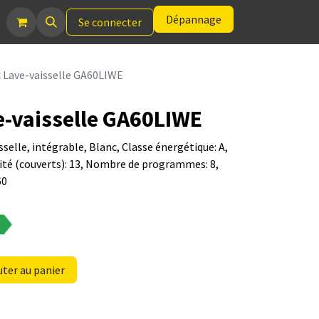
Dépannage
Se connecter
x Lave-vaisselle GA60LIWE
e-vaisselle GA60LIWE
selle, intégrable, Blanc, Classe énergétique: A,
cité (couverts): 13, Nombre de programmes: 8,
60
ter au panier