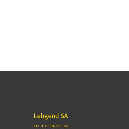
Lehgend SA
CHE-105.994.160 TVA