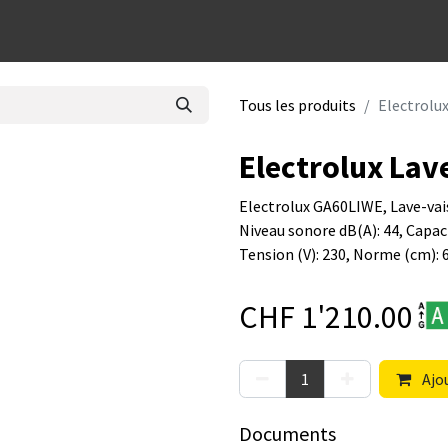
dées cadeaux
Tous les produits
Electrolu
Electrolux Lav
Electrolux GA60LIWE, Lave-vais
Niveau sonore dB(A): 44, Capa
Tension (V): 230, Norme (cm): 
CHF
1'210.00
Ajou
Documents