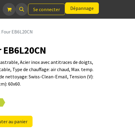
Dépannage
Se connecter
x Four EB6L20CN
ur EB6L20CN
strable, Acier inox avec antitraces de doigts,
le, Type de chauffage: air chaud, Max. temp.
 de nettoyage: Swiss-Clean-Email, Tension (V):
cm): 60x60.
ter au panier