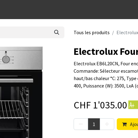
dées cadeaux
Tous les produits
Electrolu
Electrolux Fo
Electrolux EB6L20CN, Four enca
Commande: Sélecteur escamotab
haut/bas chaleur °C: 275, Type
400, Puissance (W): 3500, LxA (
CHF
1'035.00
Ajou