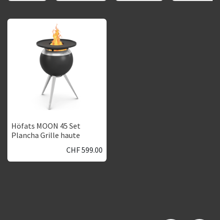
Höfats MOON 45 Set
Plancha Grille haute
CHF
599.00