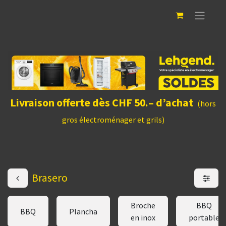
Livraison offerte dès CHF 50.– d’achat
(hors
gros électroménager et grils)
Brasero
Broche
BBQ
BBQ
Plancha
en inox
portable