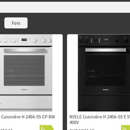
Fors
 Cuisinière H 2456-55 EP BW
MIELE Cuisinière H 2456-55 E 
400V