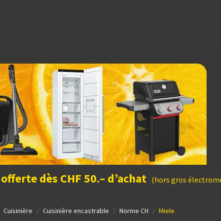
dées cadeaux
 offerte dès CHF 50.– d’achat
(hors gros électromé
Cuisinière
Cuisinière encastrable
Norme CH
Miele