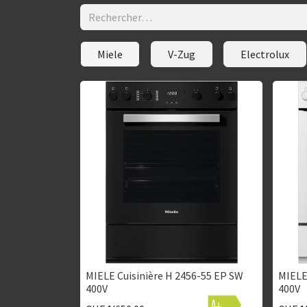
Miele
V-Zug
Electrolux
MIELE Cuisinière H 2456-55 EP SW
MIELE
400V
400V