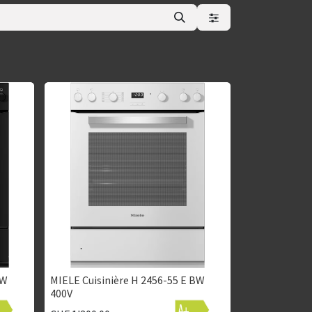
SW
MIELE Cuisinière H 2456-55 E BW
400V