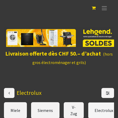
Livraison offerte dès CHF 50.– d’achat
(hors
gros électroménager et grils)
Electrolux
V-
Miele
Siemens
Electrolux
Zug