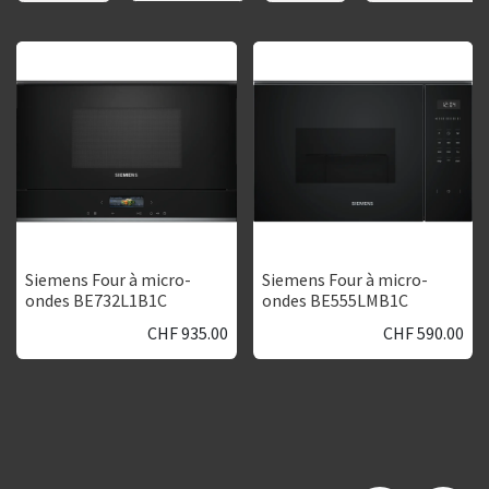
Siemens Four à micro-
Siemens Four à micro-
ondes BE732L1B1C
ondes BE555LMB1C
CHF
935.00
CHF
590.00