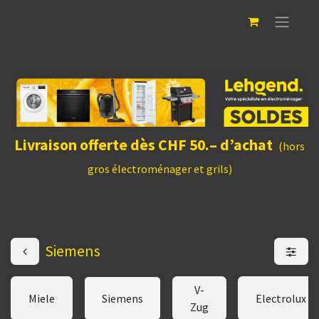
Livraison offerte dès CHF 50.– d’achat
(hors
gros électroménager et grils)
Siemens
V-
Miele
Siemens
Electrolux
Zug