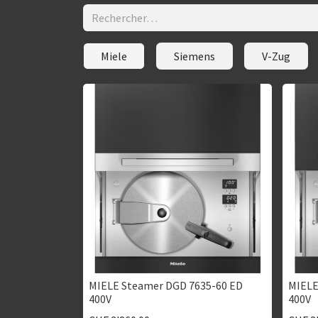
Miele
Siemens
V-Zug
MIELE Steamer DGD 7635-60 ED
MIELE
400V
400V