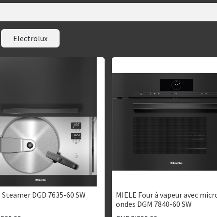
Electrolux
 Steamer DGD 7635-60 SW
MIELE Four à vapeur avec micr
ondes DGM 7840-60 SW