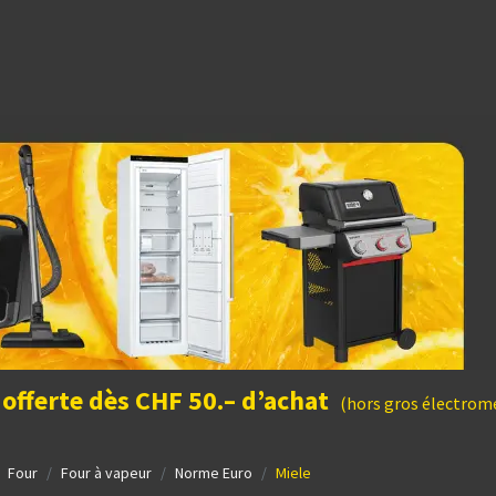
dées cadeaux
 offerte dès CHF 50.– d’achat
(hors gros électromé
Four
Four à vapeur
Norme Euro
Miele