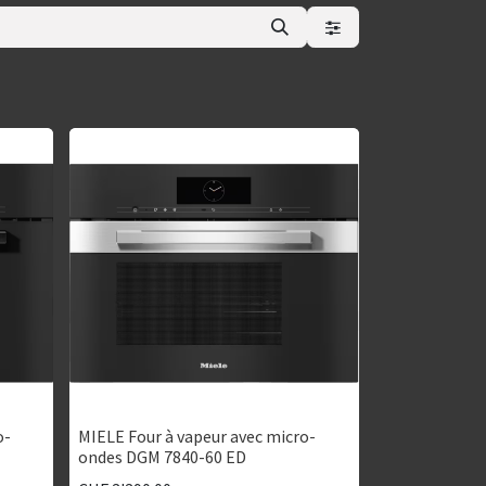
o-
MIELE Four à vapeur avec micro-
ondes DGM 7840-60 ED