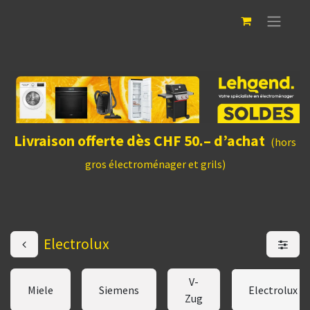
Livraison offerte dès CHF 50.– d’achat
(hors
gros électroménager et grils)
Electrolux
V-
Miele
Siemens
Electrolux
Zug