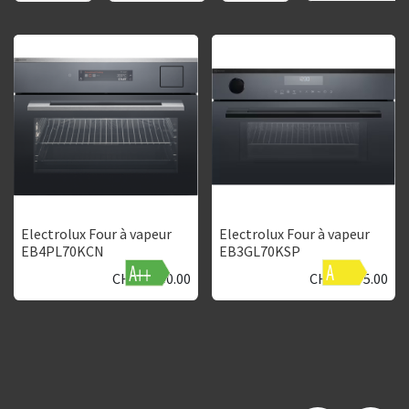
Electrolux Four à vapeur
Electrolux Four à vapeur
EB4PL70KCN
EB3GL70KSP
CHF
2'460.00
CHF
2'075.00