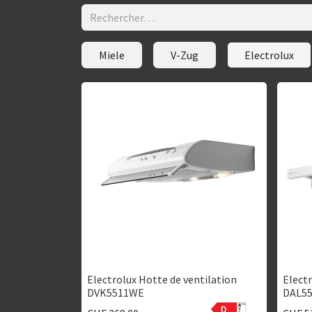
Miele
V-Zug
Electrolux
Electrolux Hotte de ventilation
Electr
DVK5511WE
DAL5