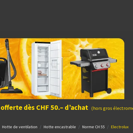
dées cadeaux
 offerte dès CHF 50.– d’achat
(hors gros électromé
Hotte de ventilation
Hotte encastrable
Norme CH 55
Electrolux