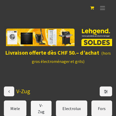
Livraison offerte dès CHF 50.– d’achat
(hors
gros électroménager et grils)
V-Zug
V-
Miele
Electrolux
Fors
Zug