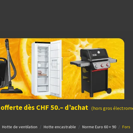
dées cadeaux
 offerte dès CHF 50.– d’achat
(hors gros électromé
Hotte de ventilation
Hotte encastrable
Norme Euro 60 + 90
Fors