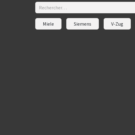
Miele
Siemens
V-Zug