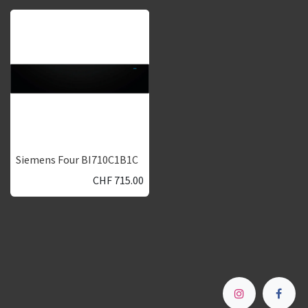
Siemens Four BI710C1B1C
CHF
715.00