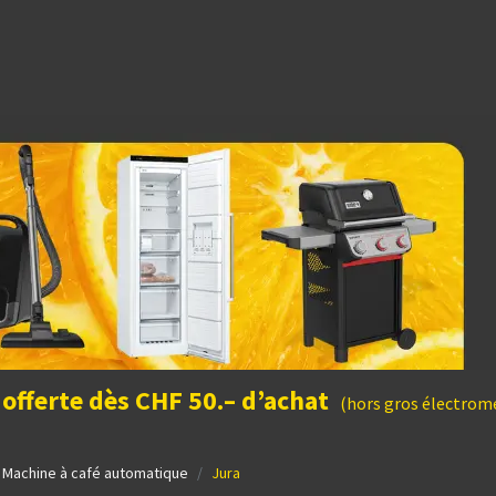
dées cadeaux
 offerte dès CHF 50.– d’achat
(hors gros électromé
Machine à café automatique
Jura