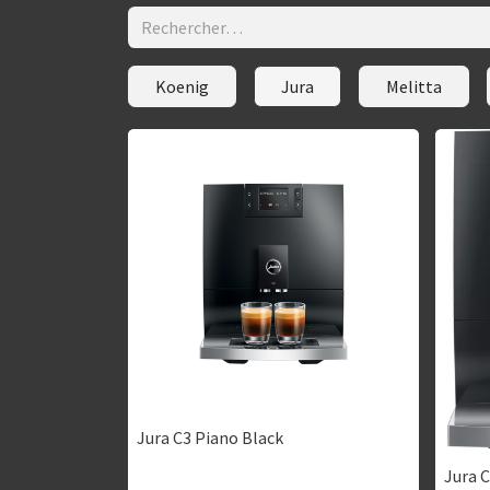
Koenig
Jura
Melitta
Jura C3 Piano Black
Jura 