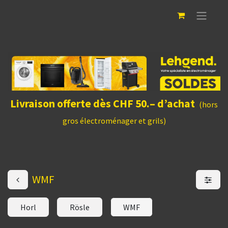
Livraison offerte dès CHF 50.– d’achat
(hors
gros électroménager et grils)
WMF
Horl
Rösle
WMF