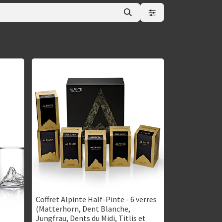
Coffret Alpinte Half-Pinte - 6 verres
(Matterhorn, Dent Blanche,
Jungfrau, Dents du Midi, Titlis et