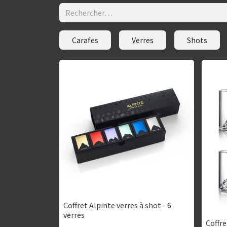
Carafes
Verres
Shots
Coffret Alpinte verres à shot - 6
verres
Coffre