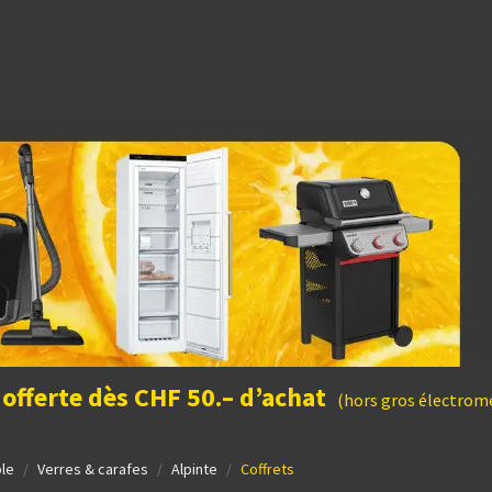
dées cadeaux
 offerte dès CHF 50.– d’achat
(hors gros électromé
ble
Verres & carafes
Alpinte
Coffrets