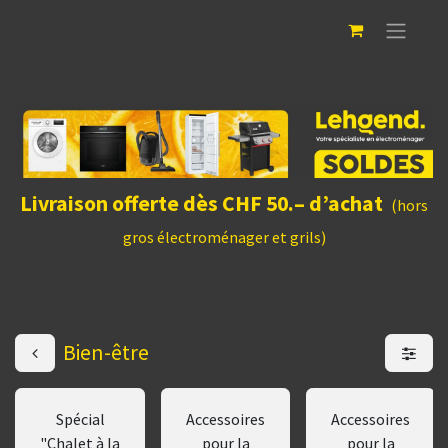
Livraison offerte dès CHF 50.– d’achat
(hors
gros électroménager et grils)
Bien-être
Spécial
Accessoires
Accessoires
"Chalet à la
pour la
pour la