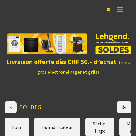
Livraison offerte dès CHF 50.– d’achat
(hors
gros électroménager et grils)
SOLDES
Sèche-
Mac
Four
Humidificateur
linge
à c