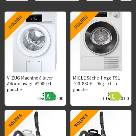
SOLDES
SOLDES
V-ZUG Machine à laver
MIELE Sèche-linge TSL
AdoraLavage V2000 ch.
700-83CH - 9kg - ch. à
gauche
gauche
CHF
1'890.00
CHF
1'790.00
SOLDES
SOLDES