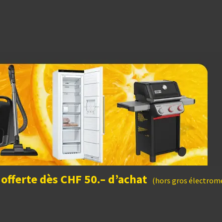
dées cadeaux
 offerte dès CHF 50.– d’achat
(hors gros électromé