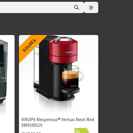
SOLDES
KRUPS Nespresso® Vertuo Next Red
XN9105CH