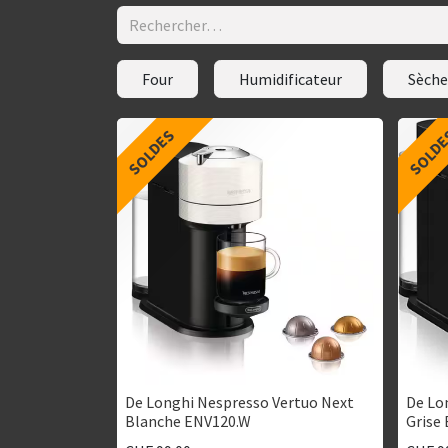
Four
Humidificateur
Sèche
SOLDES
SOLD
De Longhi Nespresso Vertuo Next
De Lo
Blanche ENV120.W
Grise