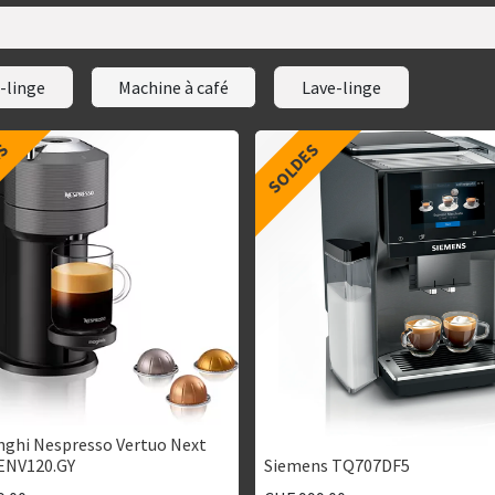
-linge
Machine à café
Lave-linge
ES
SOLDES
nghi Nespresso Vertuo Next
 ENV120.GY
Siemens TQ707DF5