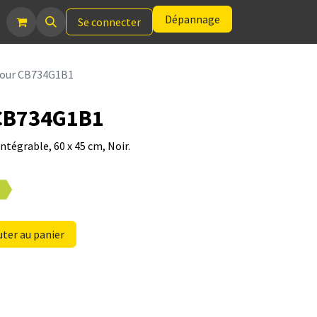
Dépannage
Se connecter
Four CB734G1B1
 CB734G1B1
tégrable, 60 x 45 cm, Noir.
ter au panier