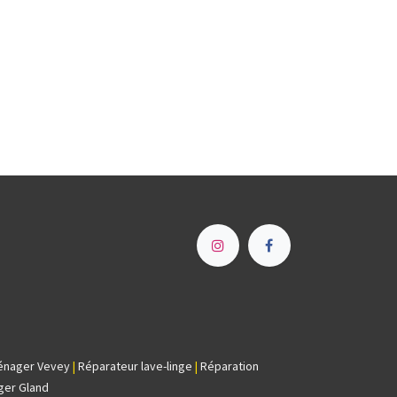
e
énager Vevey
|
Réparateur lave-linge
|
Réparation
ger Gland