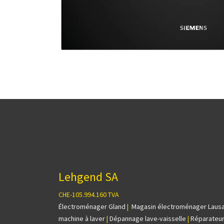
Lehgend SA
CHE-105.994.160 TVA
Électroménager Gland
|
Magasin électroménager Laus
machine à laver
|
Dépannage lave-vaisselle
|
Réparateur