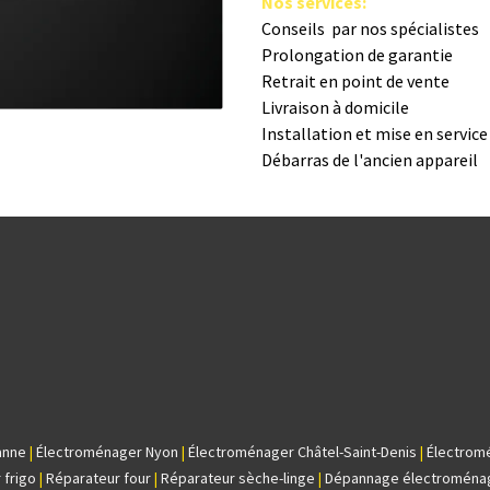
Nos s​ervices
:
Conseils par nos spé​cialistes
Prolongation de garantie
Retrait en point de vente
Livraison à domicile
Installation et mise en servic
Débarras de l'ancien appareil
anne
|
Électroménager Nyon
|
Électroménager Châtel-Saint-Denis
|
Électrom
 frigo
|
Réparateur four
|
Réparateur sèche-linge
|
Dépannage électroména