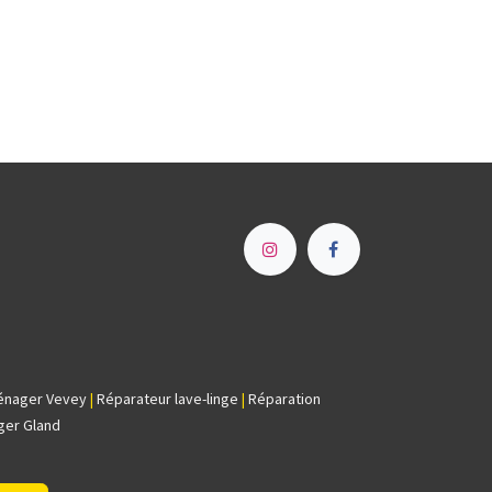
e
énager Vevey
|
Réparateur lave-linge
|
Réparation
ger Gland