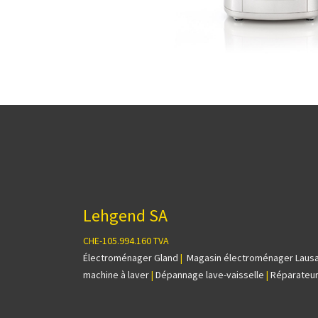
Lehgend SA
CHE-105.994.160 TVA
Électroménager Gland
|
Magasin électroménager Laus
machine à laver
|
Dépannage lave-vaisselle
|
Réparateur