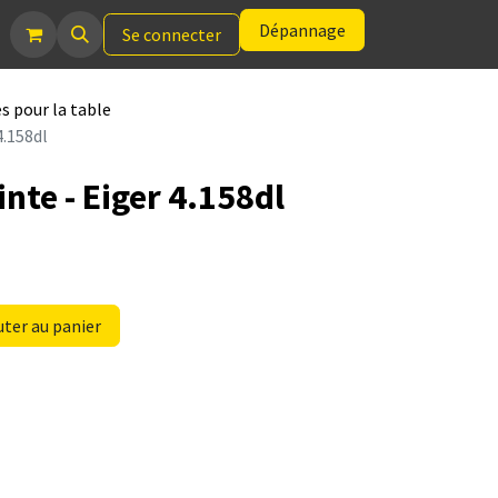
Dépannage
Se connecter
s pour la table
4.158dl
inte - Eiger 4.158dl
ter au panier