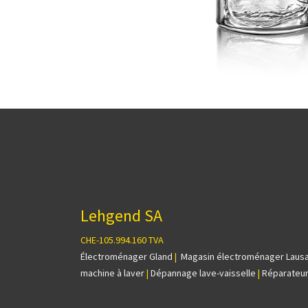
Lehgend SA
CHE-105.994.160 TVA
Électroménager Gland
|
Magasin électroménager Laus
machine à laver
|
Dépannage lave-vaisselle
|
Réparateur