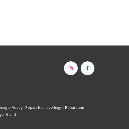
e
énager Vevey
|
Réparateur lave-linge
|
Réparation
ger Gland