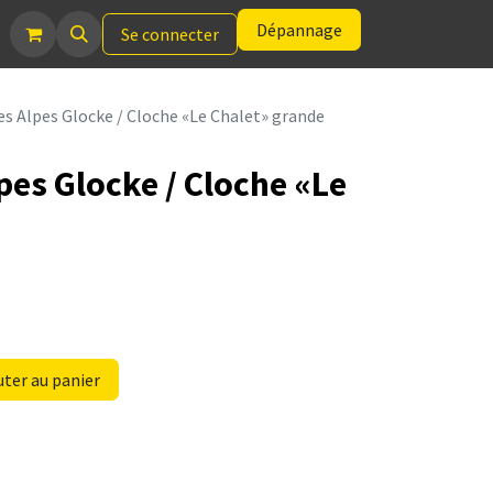
Dépannage
Se connecter
es Alpes Glocke / Cloche «Le Chalet» grande
pes Glocke / Cloche «Le
e
ter au panier