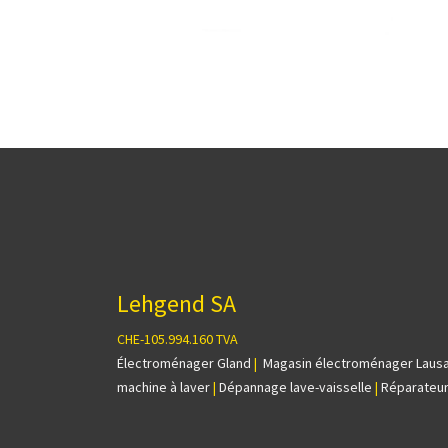
Lehgend SA
CHE-105.994.160 TVA
Électroménager Gland
|
Magasin électroménager Laus
machine à laver
|
Dépannage lave-vaisselle
|
Réparateur