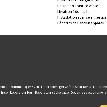
Prolongation de garantie
Retrait en point de vente
Livraison à domicile
Installation et mise en servic
Débarras de l'ancien appareil
anne
|
Électroménager Nyon
|
Électroménager Châtel-Saint-Denis
|
Électrom
 frigo
|
Réparateur four
|
Réparateur sèche-linge
|
Dépannage électroména