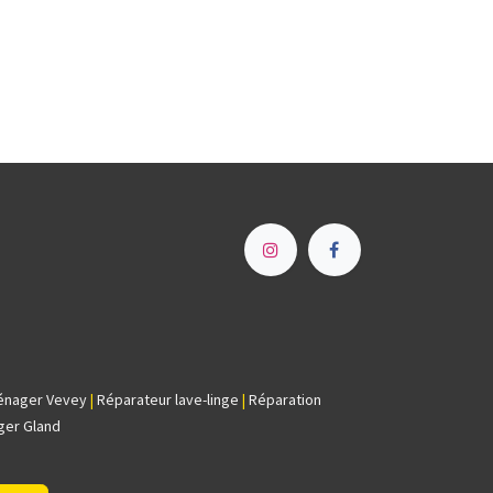
e
énager Vevey
|
Réparateur lave-linge
|
Réparation
ger Gland