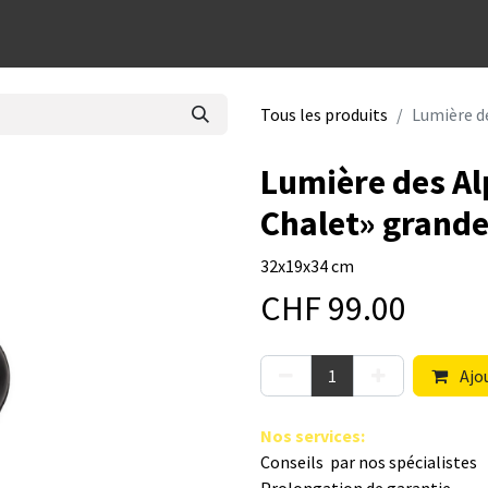
dées cadeaux
Tous les produits
Lumière d
Lumière des Al
Chalet» grand
32x19x34 cm
CHF
99.00
Ajou
Nos s​ervices
:
Conseils par nos spé​cialistes