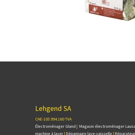
Lehgend SA
CHE-105.994.160 TVA
Électroménager Gland
|
Magasin électroménager Laus
machine à laver
|
Dépannage lave-vaisselle
|
Réparateur