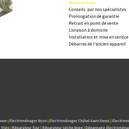
Nos s​ervices
:
Conseils par nos spé​cialistes
Prolongation de garantie
Retrait en point de vente
Livraison à domicile
Installation et mise en servic
Débarras de l'ancien appareil
anne
|
Électroménager Nyon
|
Électroménager Châtel-Saint-Denis
|
Électrom
 frigo
|
Réparateur four
|
Réparateur sèche-linge
|
Dépannage électroména