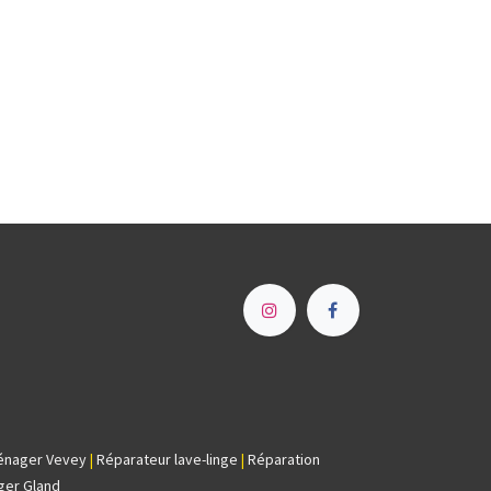
e
énager Vevey
|
Réparateur lave-linge
|
Réparation
ger Gland