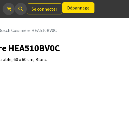
Dépannage
Se connecter
Bosch Cuisinière HEA510BV0C
ère HEA510BV0C
trable, 60 x 60 cm, Blanc.