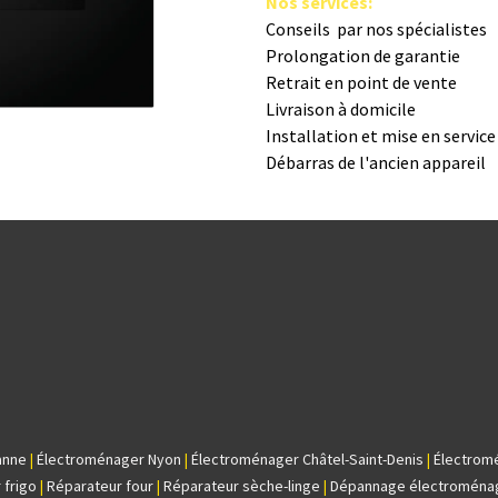
Nos s​ervices
:
Conseils par nos spé​cialistes
Prolongation de garantie
Retrait en point de vente
Livraison à domicile
Installation et mise en servic
Débarras de l'ancien appareil
anne
|
Électroménager Nyon
|
Électroménager Châtel-Saint-Denis
|
Électrom
 frigo
|
Réparateur four
|
Réparateur sèche-linge
|
Dépannage électroména