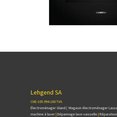
Lehgend SA
CHE-105.994.160 TVA
Électroménager Gland
|
Magasin électroménager Laus
machine à laver
|
Dépannage lave-vaisselle
|
Réparateur