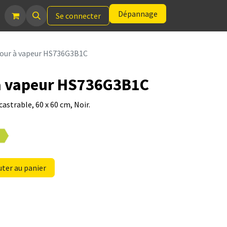
Dépannage
Se connecter
our à vapeur HS736G3B1C
à vapeur HS736G3B1C
astrable, 60 x 60 cm, Noir.
ter au panier