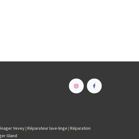
e
énager Vevey
|
Réparateur lave-linge
|
Réparation
ger Gland