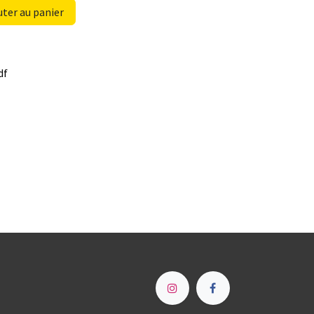
ter au panier
df
e