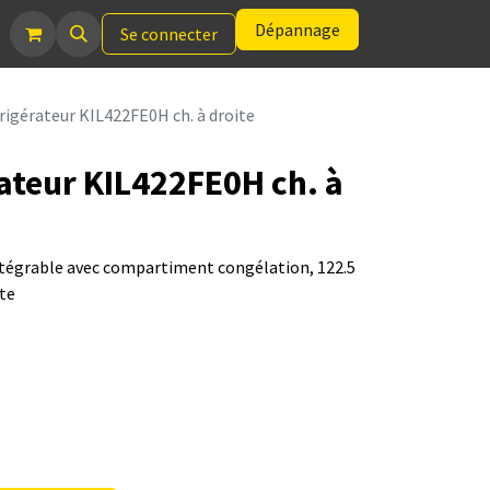
Dépannage
Se connecter
rigérateur KIL422FE0H ch. à droite
ateur KIL422FE0H ch. à
intégrable avec compartiment congélation, 122.5
ite