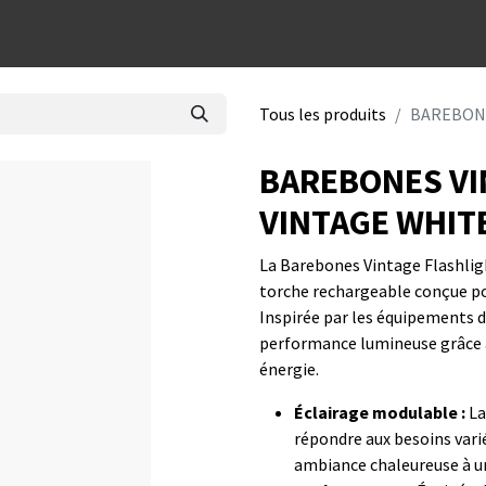
dées cadeaux
Tous les produits
BAREBONE
BAREBONES VI
VINTAGE WHIT
La Barebones Vintage Flashlig
torche rechargeable conçue po
Inspirée par les équipements d’
performance lumineuse grâce 
énergie.
Éclairage modulable :
La
répondre aux besoins vari
ambiance chaleureuse à une