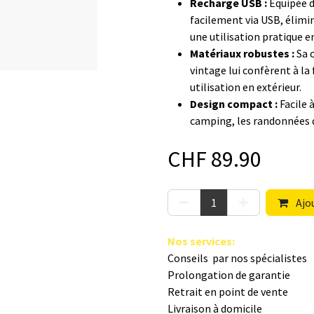
Recharge USB :
Équipée d
facilement via USB, élimin
une utilisation pratique 
Matériaux robustes :
Sa c
vintage lui confèrent à la
utilisation en extérieur.
Design compact :
Facile 
camping, les randonnées q
CHF
89.90
Ajou
Nos s​ervices
:
Conseils par nos spé​cialistes
Prolongation de garantie
Retrait en point de vente
Livraison à domicile