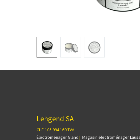
Lehgend SA
CHE-105.994.160 TVA
Électroménager Gland
|
Magasin électroménager Laus