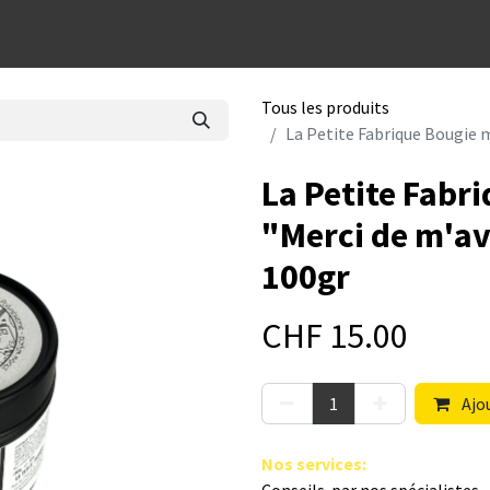
dées cadeaux
Tous les produits
La Petite Fabrique Bougie m
La Petite Fabr
"Merci de m'av
100gr
CHF
15.00
Ajou
Nos s​ervices
: