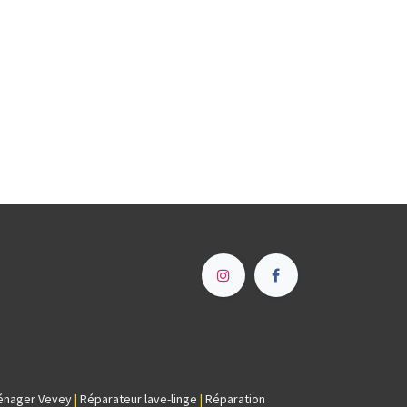
e
énager Vevey
|
Réparateur lave-linge
|
Réparation