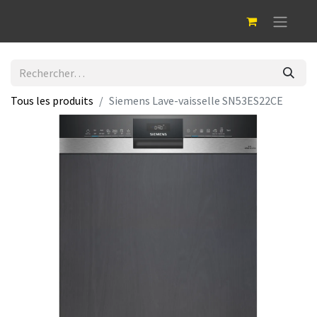
Tous les produits
Siemens Lave-vaisselle SN53ES22CE