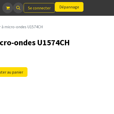
Dépannage
Se connecter
r à micro-ondes U1574CH
micro-ondes U1574CH
ter au panier