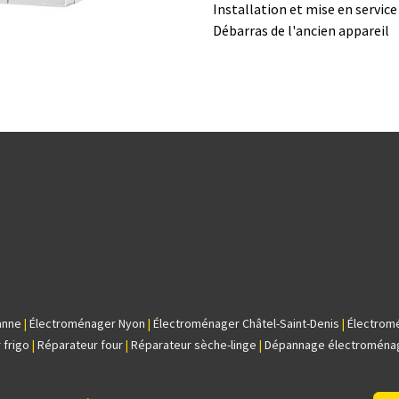
Installation et mise en servic
Débarras de l'ancien appareil
anne
|
Électroménager Nyon
|
Électroménager Châtel-Saint-Denis
|
Électrom
 frigo
|
Réparateur four
|
Réparateur sèche-linge
|
Dépannage électroména