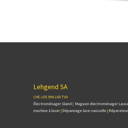
Lehgend SA
CHE-105.994.160 TVA
Électroménager Gland
|
Magasin électroménager Laus
machine à laver
|
Dépannage lave-vaisselle
|
Réparateur