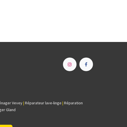
e
énager Vevey
|
Réparateur lave-linge
|
Réparation
ger Gland