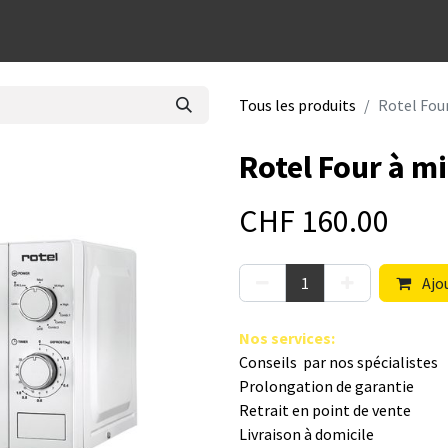
dées cadeaux
Tous les produits
Rotel Fou
Rotel Four à 
CHF
160.00
Ajou
Nos s​ervices
:
Conseils par nos spé​cialistes
Prolongation de garantie
Retrait en point de vente
Livraison à domicile