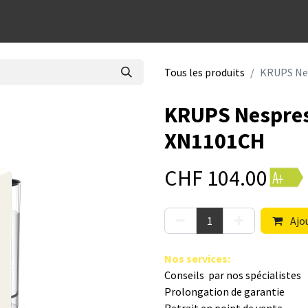
dées cadeaux
Tous les produits
KRUPS Nes
KRUPS Nespres
XN1101CH
CHF
104.00
Ajou
Nos s​ervices
:
Conseils par nos spé​cialistes
Prolongation de garantie