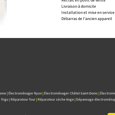
Retrait en point de vente
Livraison à domicile
Installation et mise en servic
Débarras de l'ancien appareil
anne
|
Électroménager Nyon
|
Électroménager Châtel-Saint-Denis
|
Électrom
 frigo
|
Réparateur four
|
Réparateur sèche-linge
|
Dépannage électroména