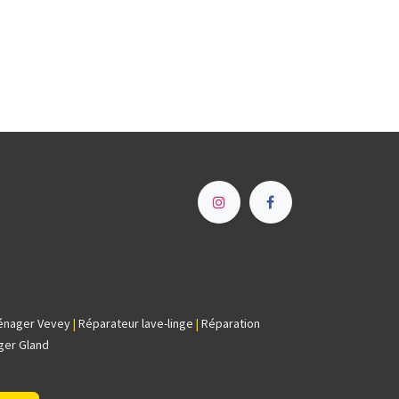
e
énager Vevey
|
Réparateur lave-linge
|
Réparation
ger Gland