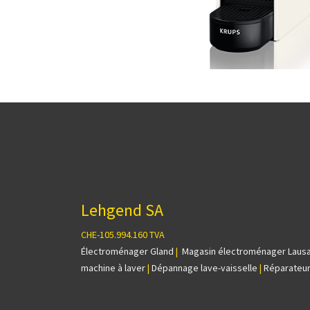
Lehgend SA
CHE-105.994.160 TVA
Électroménager Gland
|
Magasin électroménager Laus
machine à laver
|
Dépannage lave-vaisselle
|
Réparateur