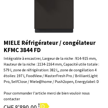
MIELE Réfrigérateur / congélateur
KFMC 3844 FD
Intégrable à encastrer, Largeur de la niche : 914-915 mm,
Hauteur de la niche : 2134-2164 mm, Capacité utile totale :
579 l, zone de réfrigération: 382 l,, zone de congélation 4
étoiles: 197 l, FoodView / MasterFresh Pro / BrilliantLight
Pro, SelfClose / Miele@home / Push2open, Energylabel: D
Pour commander l'article merci de bien vouloir nous
contacter
CHF
8'890.00